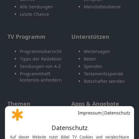
Alle Sendungen
MeinGottesdienst
Letzte Chance
TV Programm
Unterstützen
Programmübersicht
Weitersagen
Tipps der Redaktion
Beten
Sendungen von A-Z
Spenden
Programmheft
Testamentsspende
kostenlos anfordern
Botschafter werden
Themen
Apps & Angebote
Gott und Bibel erklärt
Newsletter
Feiertage
Mobile App
Interviews
Kids App