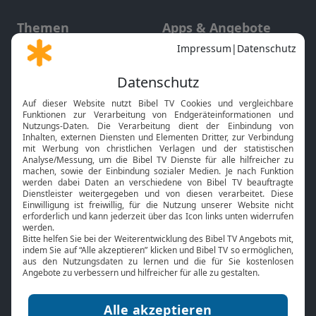
Themen
Apps & Angebote
Gott und Bibel erklärt
Newsletter
Feiertage
Mobile App
Interviews
Kids App
Neuigkeiten
Smart TV
HbbTV
Bibelthek Online-Bibel
Nächster Gottesdienst
Bibel TV
Service
Über uns
Kontakt
Jobs
TV-Empfang
Presse
FAQ
Mediadaten