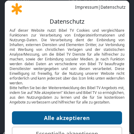
Gott und Bibel erklärt
Newsletter
Feiertage
Mobile App
Interviews
Kids App
Neuigkeiten
Smart TV
HbbTV
Bibelthek Online-Bibel
Nächster Gottesdienst
Bibel TV
Service
Über uns
Kontakt
Jobs
TV-Empfang
Presse
FAQ
Mediadaten