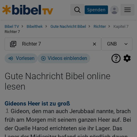
Spenden
Me
Bibel TV
Bibelthek
Gute Nachricht Bibel
Richter
Kapitel 7
Richter 7
Vorlesen
Videos einblenden
Gute Nachricht Bibel online
lesen
Gideons Heer ist zu groß
1
Gideon, den man auch Jerubbaal nannte, brach
früh am Morgen mit seinem ganzen Heer auf. Bei
der Quelle Harod errichteten sie ihr Lager. Das
Lager der Midianiter befand sich nördlich davon