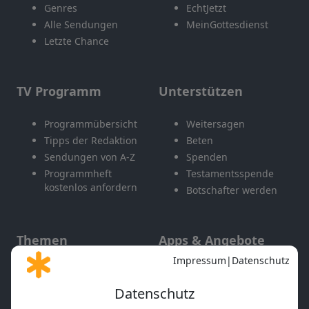
Genres
EchtJetzt
Alle Sendungen
MeinGottesdienst
Letzte Chance
TV Programm
Unterstützen
Programmübersicht
Weitersagen
Tipps der Redaktion
Beten
Sendungen von A-Z
Spenden
Programmheft
Testamentsspende
kostenlos anfordern
Botschafter werden
Themen
Apps & Angebote
Gott und Bibel erklärt
Newsletter
Feiertage
Mobile App
Interviews
Kids App