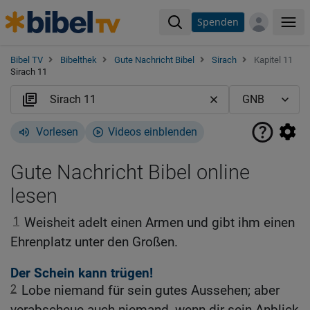
Spenden
Me
Bibel TV
Bibelthek
Gute Nachricht Bibel
Sirach
Kapitel 11
Sirach 11
Vorlesen
Videos einblenden
Gute Nachricht Bibel online
lesen
1
Weisheit adelt einen Armen und gibt ihm einen
Ehrenplatz unter den Großen.
Der Schein kann trügen!
2
Lobe niemand für sein gutes Aussehen; aber
verabscheue auch niemand, wenn dir sein Anblick