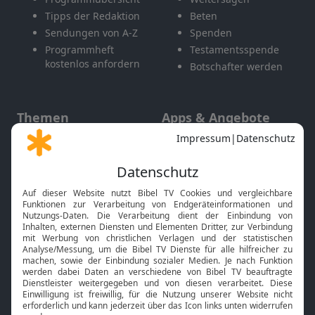
Tipps der Redaktion
Beten
Sendungen von A-Z
Spenden
Programmheft
Testamentsspende
kostenlos anfordern
Botschafter werden
Themen
Apps & Angebote
Gott und Bibel erklärt
Newsletter
Feiertage
Mobile App
Interviews
Kids App
Neuigkeiten
Smart TV
HbbTV
Bibelthek Online-Bibel
Nächster Gottesdienst
Bibel TV
Service