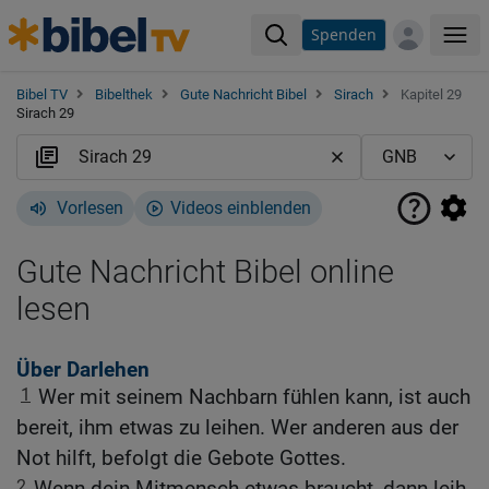
Spenden
Me
Bibel TV
Bibelthek
Gute Nachricht Bibel
Sirach
Kapitel 29
Sirach 29
Vorlesen
Videos einblenden
Gute Nachricht Bibel online
lesen
Über Darlehen
1
Wer mit seinem Nachbarn fühlen kann, ist auch
bereit, ihm etwas zu leihen. Wer anderen aus der
Not hilft, befolgt die Gebote Gottes.
2
Wenn dein Mitmensch etwas braucht, dann leih