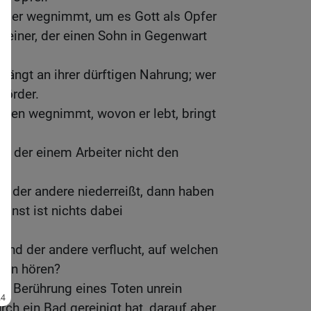
Tier wegnimmt, um es Gott als Opfer
e einer, der einen Sohn in Gegenwart
ängt an ihrer dürftigen Nahrung; wer
Mörder.
en wegnimmt, wovon er lebt, bringt
r, der einem Arbeiter nicht den
.
d der andere niederreißt, dann haben
sonst ist nichts dabei
und der andere verflucht, auf welchen
dann hören?
e Berührung eines Toten unrein
rch ein Bad gereinigt hat, darauf aber