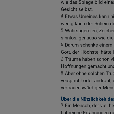
wie das Spiegelbild eine
Gesicht selbst.
4
Etwas Unreines kann n
wenig kann der Schein di
5
Wahrsagereien, Zeiche
sinnlos, genauso wie di
6
Darum schenke einem T
Gott, der Höchste, hätte 
7
Träume haben schon viel
Hoffnungen gemacht und
8
Aber ohne solchen Trug
verspricht oder androht
vertrauenswürdiger Mens
Über die Nützlichkeit d
9
Ein Mensch, der viel h
hat reiche Erfahrungen g