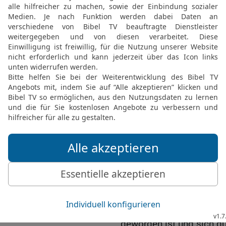
24
Wer einem Armen ein 
darzubringen, handelt wi
seines Vaters tötet.
25
Das Leben der Armen h
sie ihnen nimmt, ist ein 
26
Wer seinem Mitmensch
ihn um.
27
Auch der ist ein Mörde
verdienten Lohn auszahlt
28
Wenn der eine baut un
beide viel Mühe gehabt; 
herausgekommen.
29
Wenn der eine segnet 
von ihnen soll der Herr 
30
Wenn jemand durch di
geworden ist und sich du