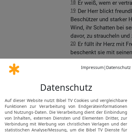
18
Er weiß, wem er vertra
19
Der Herr blickt freundli
Beschützer und starker H
Wind, ihr Schatten bei s
davor, zu straucheln und 
20
Er füllt ihr Herz mit F
beschenkt sie mit seine
Über Opfergaben und G
21
Wenn jemand Gott als 
sich durch Unrecht angeei
keinen Wert.
22
Gaben von Menschen, 
Herr nicht an.
23
Gott, der Höchste, ha
Menschen, die ihn missa
liegt es nie an der Zahl d