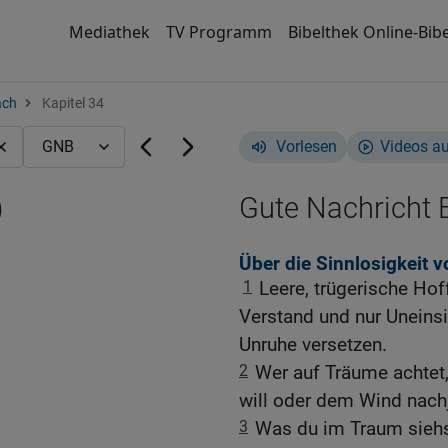
Mediathek
TV Programm
Bibelthek Online-Bibe
ach
Kapitel 34
Vorlesen
Videos a
)
Gute Nachricht B
Über die Sinnlosigkeit 
1
Leere, trügerische Ho
Verstand und nur Uneinsi
Unruhe versetzen.
2
Wer auf Träume achtet,
will oder dem Wind nach
3
Was du im Traum siehst