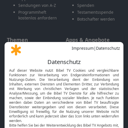
Sendungen von A-Z
Spenden
Programmheft
Testamentsspende
kostenlos anfordern
Botschafter werden
Themen
Apps & Angebote
Gott und Bibel erklärt
Newsletter
Feiertage
Mobile App
Interviews
Kids App
Neuigkeiten
Smart TV
HbbTV
Bibelthek Online-Bibel
Nächster Gottesdienst
Bibel TV
Service