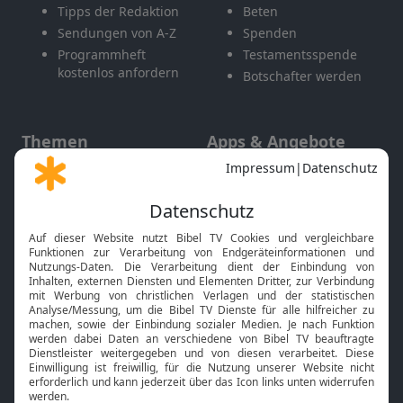
Tipps der Redaktion
Beten
Sendungen von A-Z
Spenden
Programmheft
Testamentsspende
kostenlos anfordern
Botschafter werden
Themen
Apps & Angebote
Gott und Bibel erklärt
Newsletter
Feiertage
Mobile App
Interviews
Kids App
Neuigkeiten
Smart TV
HbbTV
Bibelthek Online-Bibel
Nächster Gottesdienst
Bibel TV
Service