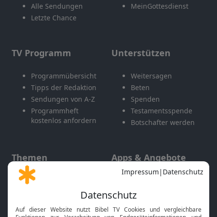
Alle Sendungen
MeinGottesdienst
Letzte Chance
TV Programm
Unterstützen
Programmübersicht
Weitersagen
Tipps der Redaktion
Beten
Sendungen von A-Z
Spenden
Programmheft
Testamentsspende
kostenlos anfordern
Botschafter werden
Themen
Apps & Angebote
Gott und Bibel erklärt
Newsletter
Feiertage
Mobile App
Interviews
Kids App
Neuigkeiten
Smart TV