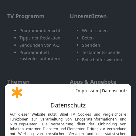
TV Programm
Unterstützen
Programmübersicht
Weitersagen
Tipps der Redaktion
Beten
Sendungen von A-Z
Spenden
Programmheft
Testamentsspende
kostenlos anfordern
Botschafter werden
Themen
Apps & Angebote
Gott und Bibel erklärt
Newsletter
Feiertage
Mobile App
Interviews
Kids App
Neuigkeiten
Smart TV
HbbTV
Bibelthek Online-Bibel