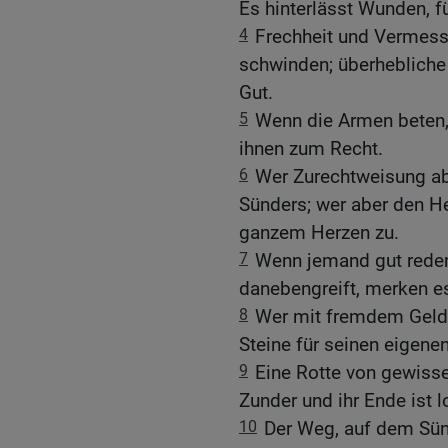
Es hinterlässt Wunden, fü
4
Frechheit und Vermess
schwinden; überheblich
Gut.
5
Wenn die Armen beten, h
ihnen zum Recht.
6
Wer Zurechtweisung abl
Sünders; wer aber den H
ganzem Herzen zu.
7
Wenn jemand gut reden
danebengreift, merken es
8
Wer mit fremdem Geld 
Steine für seinen eigen
9
Eine Rotte von gewiss
Zunder und ihr Ende ist 
10
Der Weg, auf dem Sün