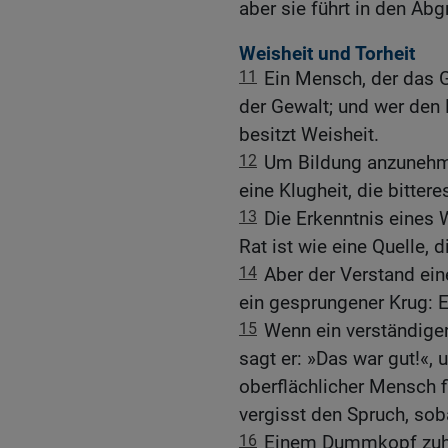
aber sie führt in den Abg
Weisheit und Torheit
11
Ein Mensch, der das G
der Gewalt; und wer den 
besitzt Weisheit.
12
Um Bildung anzunehmen
eine Klugheit, die bittere
13
Die Erkenntnis eines 
Rat ist wie eine Quelle, 
14
Aber der Verstand ei
ein gesprungener Krug: E
15
Wenn ein verständige
sagt er: »Das war gut!«, 
oberflächlicher Mensch 
vergisst den Spruch, soba
16
Einem Dummkopf zuhö