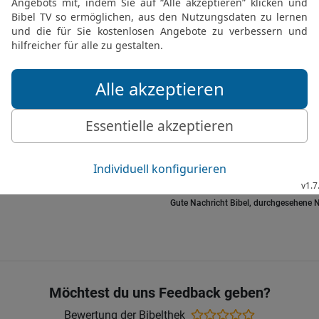
vernünftiger Mensch wür
25
Schwätzer wiederhole
erfahrene Leute wägen i
26
Dummköpfe haben das
Menschen denken, bevor
27
Wenn ein Unheilstifter
sich selbst.
28
Wer über andere schle
in seiner Nachbarschaft
Gute Nachricht Bibel, durchgesehene N
Möchtest du uns Feedback geben?
Bewertung der Bibelthek