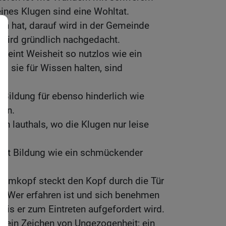
ines Klugen sind eine Wohltat.
n hat, darauf wird in der Gemeinde
 wird gründlich nachgedacht.
heint Weisheit so nutzlos wie ein
as sie für Wissen halten, sind
e.
t Bildung für ebenso hinderlich wie
sen.
n lauthals, wo die Klugen nur leise
 ist Bildung wie ein schmückender
ummkopf steckt den Kopf durch die Tür
s. Wer erfahren ist und sich benehmen
bis er zum Eintreten aufgefordert wird.
st ein Zeichen von Ungezogenheit; ein