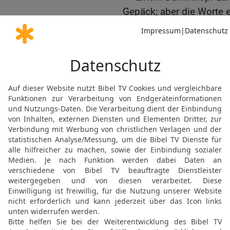
Gepäck; aber die Worte e
17
Was der Kluge zu sage
gehört; über seine Worte
18
Den Unwissenden ersc
zerfallenes Haus; aber w
zusammenhanglose Sätz
19
Der Unvernünftige häl
Handschellen und Fußei
20
Die Unwissenden lache
lächeln.
21
Für den Verständigen
goldener Armreif.
22-23
Ein unerzogener D
und rennt gleich ins Hau
kann, wartet bescheiden, 
24
An der Tür lauschen i