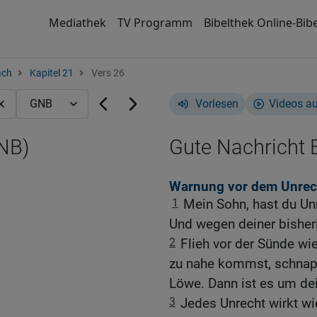
Mediathek
TV Programm
Bibelthek Online-Bibe
ach
Kapitel 21
Vers 26
Vorlesen
Videos a
GNB)
Gute Nachricht B
Warnung vor dem Unrec
1
Mein Sohn, hast du Un
Und wegen deiner bisher
2
Flieh vor der Sünde wi
zu nahe kommst, schnapp
Löwe. Dann ist es um de
3
Jedes Unrecht wirkt wi