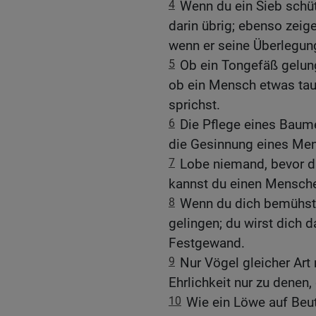
4
Wenn du ein Sieb schüt
darin übrig; ebenso zeig
wenn er seine Überlegun
5
Ob ein Tongefäß gelung
ob ein Mensch etwas taug
sprichst.
6
Die Pflege eines Baum
die Gesinnung eines Men
7
Lobe niemand, bevor du
kannst du einen Mensch
8
Wenn du dich bemühst, 
gelingen; du wirst dich
Festgewand.
9
Nur Vögel gleicher Ar
Ehrlichkeit nur zu denen, 
10
Wie ein Löwe auf Beute