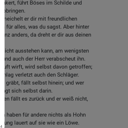
nkert, führt Böses im Schilde und
abbringen.
chmeichelt er dir mit freundlichen
h für alles, was du sagst. Aber hinter
anz anders, da dreht er dir aus deinen
ch nicht ausstehen kann, am wenigsten
 und auch der Herr verabscheut ihn.
 Luft wirft, wird selbst davon getroffen;
chlag verletzt auch den Schläger.
 gräbt, fällt selbst hinein; und wer
ängt sich selbst darin.
 den fällt es zurück und er weiß nicht,
n haben für andere nichts als Hohn
ltung lauert auf sie wie ein Löwe.