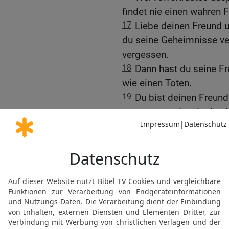
findet nie einen wahren 
17
Liebe deinen Freund 
du seine Geheimnisse ver
vergessen.
18
Dann hast du seine Fr
wie einen Toten.
19
Du bist deinen Freund
genauso wenig wie du ei
den du aus deiner Hand
20
Es ist nutzlos, ihm na
eine Gazelle, die aus de
21
Wunden kannst du ver
man sich aussöhnen, aber
gibt es keine Hoffnung 
Über Heuchelei und Fals