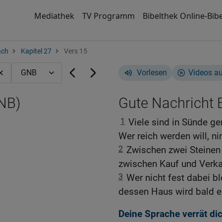
Mediathek
TV Programm
Bibelthek Online-Bibe
ach
Kapitel 27
Vers 15
Vorlesen
Videos a
GNB)
Gute Nachricht B
1
Viele sind in Sünde ge
Wer reich werden will, n
2
Zwischen zwei Steinen 
zwischen Kauf und Verkau
3
Wer nicht fest dabei bl
dessen Haus wird bald e
Deine Sprache verrät dic