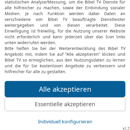
22
Wer mit den Augen zwi
niemand kann ihn davon 
23
Wenn er bei dir ist, s
Worten und begeistert sic
deinem Rücken redet er g
Worten einen Strick.
24
Es gibt vieles, was i
einen solchen Menschen,
25
Wer einen Stein in die
und ein heimtückischer S
26
Wer anderen eine Grube
anderen Schlingen legt, f
27
Wer Unheil stiftet, auf
woher es kommt.
28
Überhebliche Mensche
und Spott; aber die Verge