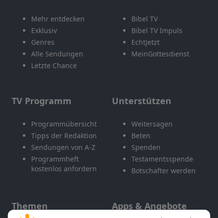
Mehr entdecken
Bibel TV
Exklusiv
Bibel TV Impuls
Genres
EchtJetzt
Alle Sendungen
MeinGottesdienst
Letzte Chance
TV Programm
Unterstützen
Programmübersicht
Weitersagen
Tipps der Redaktion
Beten
Sendungen von A-Z
Spenden
Programmheft
Testamentsspende
kostenlos anfordern
Botschafter werden
Themen
Apps & Angebote