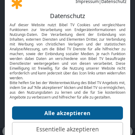
Gott und Bibel erklärt
Newsletter
Feiertage
Mobile App
Interviews
Kids App
Neuigkeiten
Smart TV
HbbTV
Bibelthek Online-Bibel
Nächster Gottesdienst
Bibel TV
Service
Über uns
Kontakt
Jobs
TV-Empfang
Presse
FAQ
Mediadaten