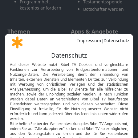
Programmheft
Testamentsspende
kostenlos anfordern
Botschafter werden
Themen
Apps & Angebote
Gott und Bibel erklärt
Newsletter
Feiertage
Mobile App
Interviews
Kids App
Neuigkeiten
Smart TV
HbbTV
Bibelthek Online-Bibel
Nächster Gottesdienst
Bibel TV
Service
Über uns
Kontakt
Jobs
TV-Empfang