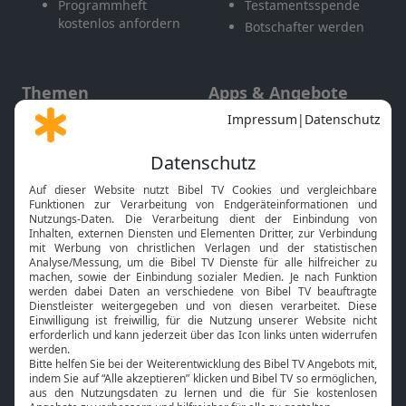
Programmheft
Testamentsspende
kostenlos anfordern
Botschafter werden
Themen
Apps & Angebote
Gott und Bibel erklärt
Newsletter
Feiertage
Mobile App
Interviews
Kids App
Neuigkeiten
Smart TV
HbbTV
Bibelthek Online-Bibel
Nächster Gottesdienst
Bibel TV
Service
Über uns
Kontakt
Jobs
TV-Empfang