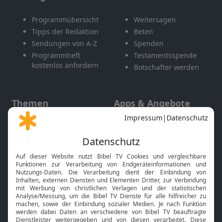
Programmübersicht
Weitersagen
Tipps der Redaktion
Beten
Sendungen von A-Z
Spenden
Programmheft
Testamentsspende
kostenlos anfordern
Botschafter werden
Themen
Apps & Angebote
Gott und Bibel erklärt
Newsletter
Feiertage
Mobile App
Interviews
Kids App
Neuigkeiten
Smart TV
HbbTV
Bibelthek Online-Bibel
Nächster Gottesdienst