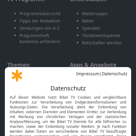
Programmübersicht
Weitersagen
Tipps der Redaktion
Beten
Sendungen von A-Z
Spenden
Programmheft
Testamentsspende
kostenlos anfordern
Botschafter werden
Themen
Apps & Angebote
Gott und Bibel erklärt
Newsletter
Feiertage
Mobile App
Interviews
Kids App
Neuigkeiten
Smart TV
HbbTV
Bibelthek Online-Bibel
Nächster Gottesdienst