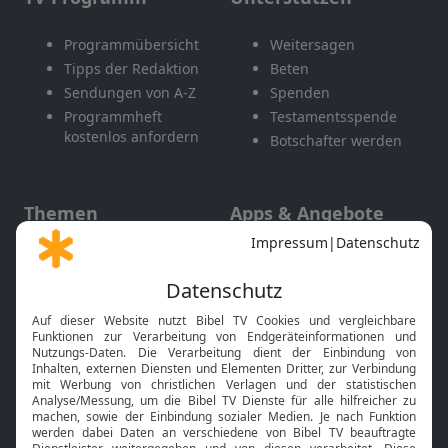
Programmübersicht
Weitersagen
Tipps der Redaktion
Beten
Sendungen von A-Z
Spenden
Programmheft
Testamentsspende
kostenlos anfordern
Botschafter werden
Themen
Apps & Angebote
Gott und Bibel erklärt
Newsletter
Feiertage
Mobile App
Interviews
Kids App
Neuigkeiten
Smart TV
HbbTV
Bibelthek Online-Bibel
Nächster Gottesdienst