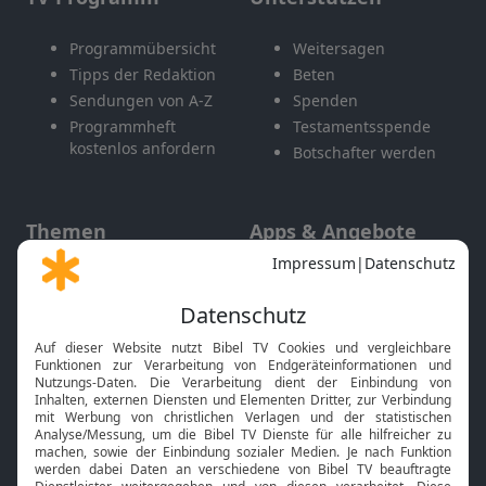
Programmübersicht
Weitersagen
Tipps der Redaktion
Beten
Sendungen von A-Z
Spenden
Programmheft
Testamentsspende
kostenlos anfordern
Botschafter werden
Themen
Apps & Angebote
Gott und Bibel erklärt
Newsletter
Feiertage
Mobile App
Interviews
Kids App
Neuigkeiten
Smart TV
HbbTV
Bibelthek Online-Bibel
Nächster Gottesdienst