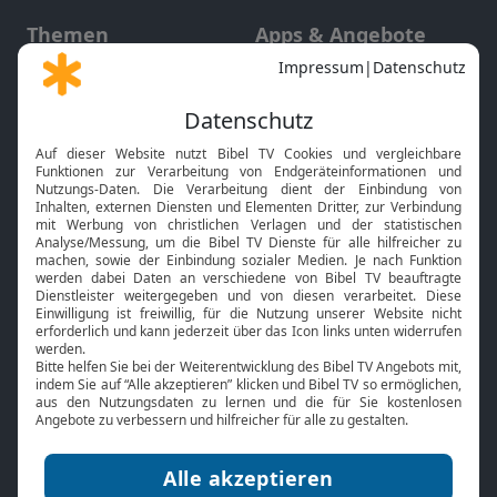
Themen
Apps & Angebote
Gott und Bibel erklärt
Newsletter
Feiertage
Mobile App
Interviews
Kids App
Neuigkeiten
Smart TV
HbbTV
Bibelthek Online-Bibel
Nächster Gottesdienst
Bibel TV
Service
Über uns
Kontakt
Jobs
TV-Empfang
Presse
FAQ
Mediadaten