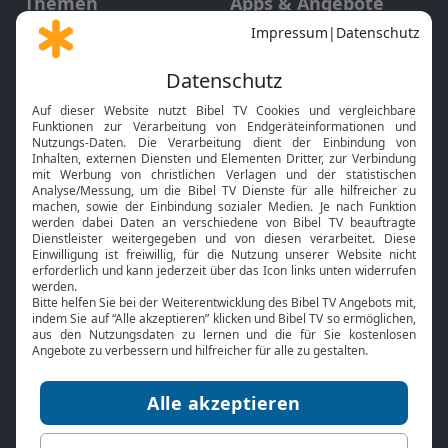
Themen
Apps & Angebote
Gott und Bibel erklärt
Newsletter
Feiertage
Mobile App
Interviews
Kids App
Neuigkeiten
Smart TV
HbbTV
Bibelthek Online-Bibel
Nächster Gottesdienst
Bibel TV
Service
Über uns
Kontakt
Jobs
TV-Empfang
Presse
FAQ
Mediadaten