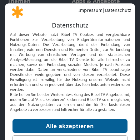
Themen
Apps & Angebote
Gott und Bibel erklärt
Newsletter
Feiertage
Mobile App
Interviews
Kids App
Neuigkeiten
Smart TV
HbbTV
Bibelthek Online-Bibel
Nächster Gottesdienst
Bibel TV
Service
Über uns
Kontakt
Jobs
TV-Empfang
Presse
FAQ
Mediadaten