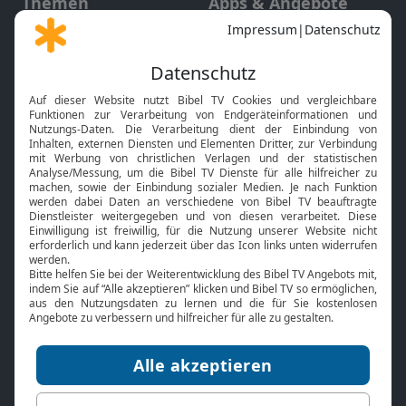
Themen
Apps & Angebote
Gott und Bibel erklärt
Newsletter
Feiertage
Mobile App
Interviews
Kids App
Neuigkeiten
Smart TV
HbbTV
Bibelthek Online-Bibel
Nächster Gottesdienst
Bibel TV
Service
Über uns
Kontakt
Jobs
TV-Empfang
Presse
FAQ
Mediadaten