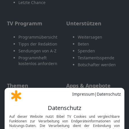
Letzte Chance
TV Programm
Unterstützen
Programmübersicht
Weitersagen
Tipps der Redaktion
Beten
Sendungen von A-Z
Spenden
Programmheft
Testamentsspende
kostenlos anfordern
Botschafter werden
Themen
Apps & Angebote
Gott und Bibel erklärt
Newsletter
Feiertage
Mobile App
Interviews
Kids App
Neuigkeiten
Smart TV
HbbTV