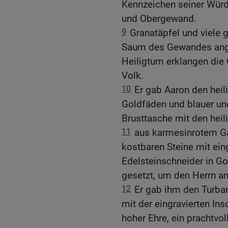
Kennzeichen seiner Würd
und Obergewand.
9
Granatäpfel und viele
Saum des Gewandes ange
Heiligtum erklangen die 
Volk.
10
Er gab Aaron den heil
Goldfäden und blauer und
Brusttasche mit den heil
11
aus karmesinrotem Ga
kostbaren Steine mit ei
Edelsteinschneider in Go
gesetzt, um den Herrn an
12
Er gab ihm den Turba
mit der eingravierten In
hoher Ehre, ein prachtvo