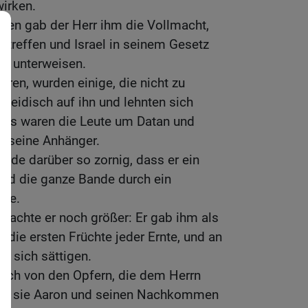
irken.
gen gab der Herr ihm die Vollmacht,
treffen und Israel in seinem Gesetz
zu unterweisen.
aren, wurden einige, die nicht zu
 neidisch auf ihn und lehnten sich
. Es waren die Leute um Datan und
 seine Anhänger.
urde darüber so zornig, dass er ein
nd die ganze Bande durch ein
ete.
machte er noch größer: Er gab ihm als
 die ersten Früchte jeder Ernte, und an
er sich sättigen.
 sich von den Opfern, die dem Herrn
hat sie Aaron und seinen Nachkommen