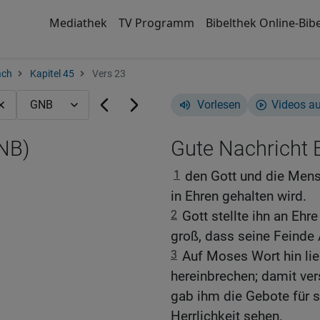
Mediathek
TV Programm
Bibelthek Online-Bibe
ach
Kapitel 45
Vers 23
Vorlesen
Videos a
GNB)
Gute Nachricht B
1
den Gott und die Men
in Ehren gehalten wird.
2
Gott stellte ihn an Eh
groß, dass seine Feinde
3
Auf Moses Wort hin lie
hereinbrechen; damit ver
gab ihm die Gebote für s
Herrlichkeit sehen.