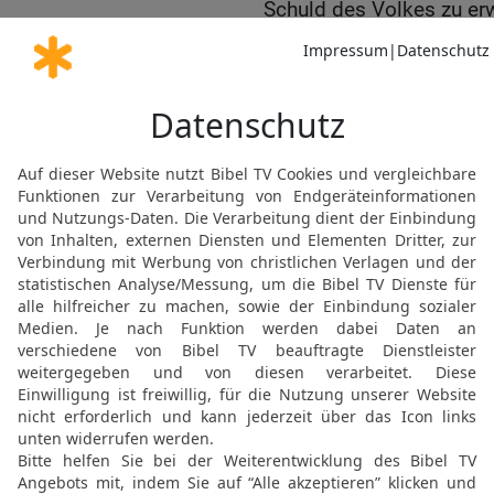
Schuld des Volkes zu erw
17
Durch seine Anweisun
Rechtsentscheidungen zu 
und seinen Vorschriften 
18
Als sie in der Wüste w
Aarons Familie gehörten,
voller Wut gegen ihn auf
Abiram sowie Korach und
19
Der Herr sah es und w
Wunder geschehen ließ u
loderndes Feuer vernicht
20
Aber die Ehre Aarons 
Erbbesitz das Anrecht auf
den ersten Broten durfte 
21
Die Priester ernähren
dargebracht werden; er 