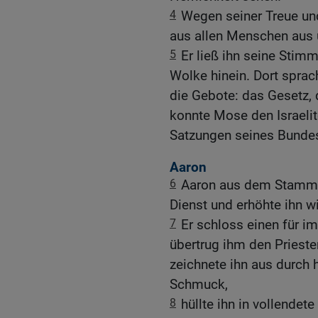
4
Wegen seiner Treue und
aus allen Menschen aus 
5
Er ließ ihn seine Stimm
Wolke hinein. Dort spra
die Gebote: das Gesetz, 
konnte Mose den Israeli
Satzungen seines Bunde
Aaron
6
Aaron aus dem Stamm 
Dienst und erhöhte ihn w
7
Er schloss einen für i
übertrug ihm den Prieste
zeichnete ihn aus durch
Schmuck,
8
hüllte ihn in vollendet