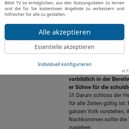
zugeteilt.
22
Doch im Gegensatz z
Anteil am Landbesitz; de
selbst bin dein Anteil, 
brauchst.«
Pinhas
23
Dem Ruhm nach an dri
Eleasars, der sich leide
einsetzte, der fest blieb
vorbildlich in der Bereit
er Sühne für die schuld
24
Darum schloss der He
für alle Zeiten gültig is
ganzen Volk vorstehen, i
Nachkommen sollte die 
zustehen.