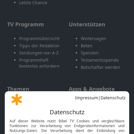
Letzte Chance
TV Programm
Unterstützen
Programmübersicht
Weitersagen
Tipps der Redaktion
Beten
Sendungen von A-Z
Spenden
Programmheft
Testamentsspende
kostenlos anfordern
Botschafter werden
Themen
Apps & Angebote
Gott und Bibel erklärt
Newsletter
Feiertage
Mobile App
Interviews
Kids App
Neuigkeiten
Smart TV
HbbTV