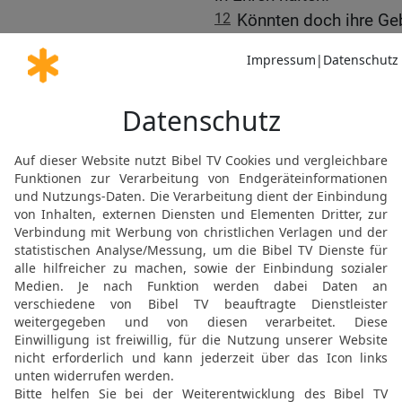
12
Könnten doch ihre Ge
Könnte doch ihr Ruhm i
erwachen!
Samuel
13
Samuel wurde von Gott
des Herrn richtete er da
Herrschern über sein Vol
14
Nach dem Gesetz sorg
Recht und so beschützt
15
Durch seine Treue erw
seinen Weisungen erkann
16
Als die Feinde ihn von
seinem mächtigen Herrn
Opfer.
17
Der Herr antwortete 