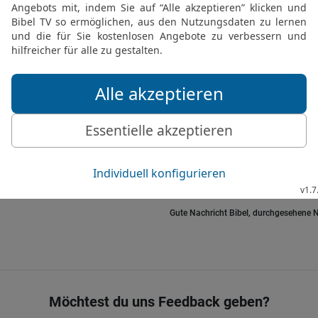
18
und vernichtete die An
Philister.
19
Bevor Samuel sich zur
vor dem Herrn und dem 
genommen, das einem and
Sandalen.« Und niemand
20
Selbst noch nach sei
was für ein Ende er neh
sprach er als Prophet, u
auszulöschen.
Gute Nachricht Bibel, durchgesehene N
Möchtest du uns Feedback geben?