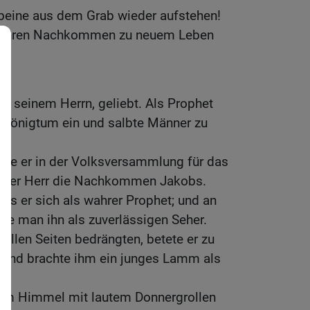
beine aus dem Grab wieder aufstehen!
n ihren Nachkommen zu neuem Leben
, seinem Herrn, geliebt. Als Prophet
s Königtum ein und salbte Männer zu
k.
te er in der Volksversammlung für das
e der Herr die Nachkommen Jakobs.
ies er sich als wahrer Prophet; und an
te man ihn als zuverlässigen Seher.
 allen Seiten bedrängten, betete er zu
 und brachte ihm ein junges Lamm als
vom Himmel mit lautem Donnergrollen