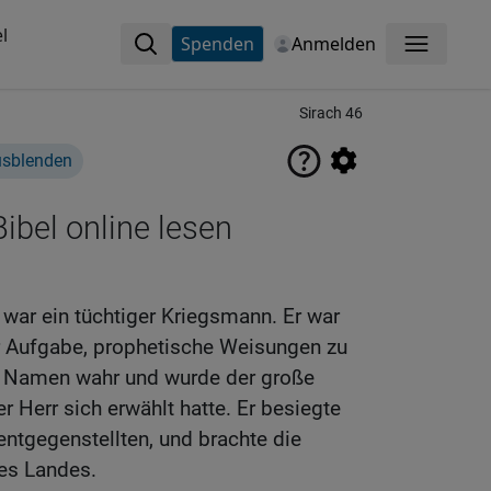
l
Spenden
Anmelden
Menü
Sirach 46
usblenden
ibel online lesen
 war ein tüchtiger Kriegsmann. Er war
 Aufgabe, prophetische Weisungen zu
n Namen wahr und wurde der große
r Herr sich erwählt hatte. Er besiegte
entgegenstellten, und brachte die
des Landes.