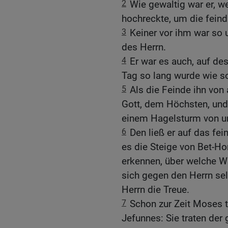
2
Wie gewaltig war er, 
hochreckte, um die feind
3
Keiner vor ihm war so 
des Herrn.
4
Er war es auch, auf de
Tag so lang wurde wie s
5
Als die Feinde ihn von 
Gott, dem Höchsten, und
einem Hagelsturm von u
6
Den ließ er auf das fei
es die Steige von Bet-Hor
erkennen, über welche Wa
sich gegen den Herrn sel
Herrn die Treue.
7
Schon zur Zeit Moses t
Jefunnes: Sie traten de