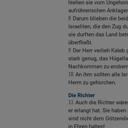
hielten sie vom Ungehor
aufrührerischen Anklag
8
Darum blieben die bei
Israeliten, die den Zug d
sie durften das Land bet
überfließt.
9
Der Herr verlieh Kaleb 
stark genug, das Hügella
Nachkommen zu erobern
10
An ihm sollten alle Is
Herrn zu gehorchen.
Die Richter
11
Auch die Richter wär
er erlangt hat. Sie habe
sind nicht dem Götzendie
in Ehren halten!