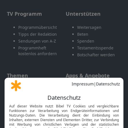
TV Programm
Unterstützen
Programmübersicht
Weitersagen
Tipps der Redaktion
Beten
Sendungen von A-Z
Spenden
Programmheft
Testamentsspende
kostenlos anfordern
Botschafter werden
Themen
Apps & Angebote
Gott und Bibel erklärt
Newsletter
Feiertage
Mobile App
Interviews
Kids App
Neuigkeiten
Smart TV
HbbTV
Bibelthek Online-Bibel