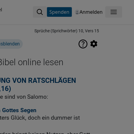
l
Spenden
Anmelden
Menü
Sprüche (Sprichwörter) 10, Vers 15
usblenden
ibel online lesen
UNG VON RATSCHLÄGEN
,16)
e sind von Salomo:
 Gottes Segen
aters Glück, doch ein dummer ist