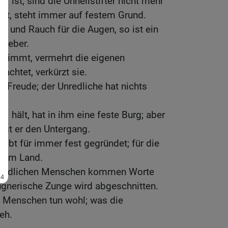
 ist, sind die Unheilstifter nicht mehr
tut, steht immer auf festem Grund.
ne und Rauch für die Augen, so ist ein
tgeber.
nimmt, vermehrt die eigenen
achtet, verkürzt sie.
t Freude; der Unredliche hat nichts
 hält, hat in ihm eine feste Burg; aber
ringt er den Untergang.
eibt für immer fest gegründet; für die
tz im Land.
 redlichen Menschen kommen Worte
lügnerische Zunge wird abgeschnitten.
n Menschen tun wohl; was die
eh.