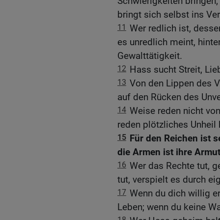
Schwierigkeiten bringen;
bringt sich selbst ins Ve
11
Wer redlich ist, dess
es unredlich meint, hint
Gewalttätigkeit.
12
Hass sucht Streit, Li
13
Von den Lippen des V
auf den Rücken des Unve
14
Weise reden nicht vo
reden plötzliches Unheil 
15
Für den Reichen ist s
die Armen ist ihre Armu
16
Wer das Rechte tut, g
tut, verspielt es durch e
17
Wenn du dich willig 
Leben; wenn du keine Warn
18