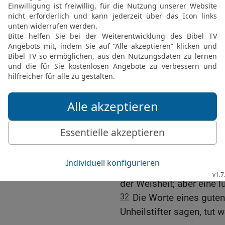
Wenn der Sturm vorüber
da; aber wer das Rechte 
26
Wie Essig für die Zäh
Faulpelz für seinen Arbei
27
Wer den HERRN ernst 
Lebensjahre; wer ihn miss
28
Den Redlichen erwarte
Gutes zu erwarten.
29
Wer sich an den HERRN
allen, die Unrecht tun, b
30
Der Rechtschaffene bl
Unheilstifter ist kein Pla
31
Aus dem Mund eines
der Weisheit; aber eine 
32
Die Worte eines gute
Unheilstifter sagen, tut w