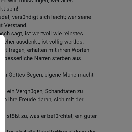
n will, muss lügen; wer alles
kt sein!
edet, versündigt sich leicht; wer seine
t Verstand.
ch sagt, ist wertvoll wie reinstes
licher ausdenkt, ist völlig wertlos.
tt fragen, erhalten mit ihren Worten
erbesserliche Narren sterben aus
ch Gottes Segen, eigene Mühe macht
 es ein Vergnügen, Schandtaten zu
en ihre Freude daran, sich mit der
stößt zu, was er befürchtet; ein guter
t.