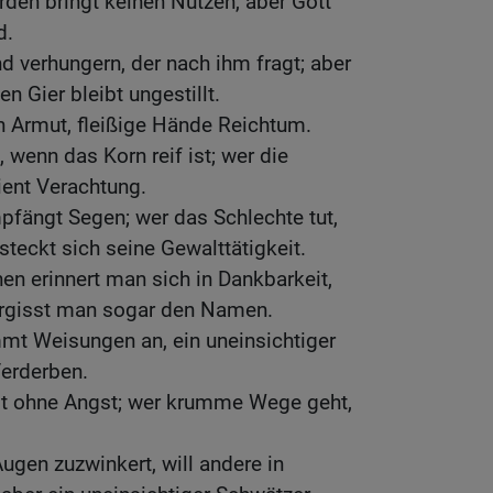
rden bringt keinen Nutzen, aber Gott
d.
 verhungern, der nach ihm fragt; aber
n Gier bleibt ungestillt.
n Armut, fleißige Hände Reichtum.
, wenn das Korn reif ist; wer die
dient Verachtung.
pfängt Segen; wer das Schlechte tut,
steckt sich seine Gewalttätigkeit.
n erinnert man sich in Dankbarkeit,
ergisst man sogar den Namen.
mt Weisungen an, ein uneinsichtiger
Verderben.
ebt ohne Angst; wer krumme Wege geht,
gen zuzwinkert, will andere in