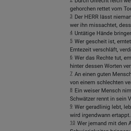
Durch Unrecht reich we
gehorchen rettet vom To
3
Der HERR lässt niemand
wer ihn missachtet, desse
4
Untätige Hände bringe
5
Wer gescheit ist, erntet
Erntezeit verschläft, ver
6
Wer das Rechte tut, em
hinter dessen Worten ver
7
An einen guten Mensche
von einem schlechten v
8
Ein weiser Mensch nim
Schwätzer rennt in sein 
9
Wer geradlinig lebt, l
wird irgendwann ertappt.
10
Wer jemand mit den Au