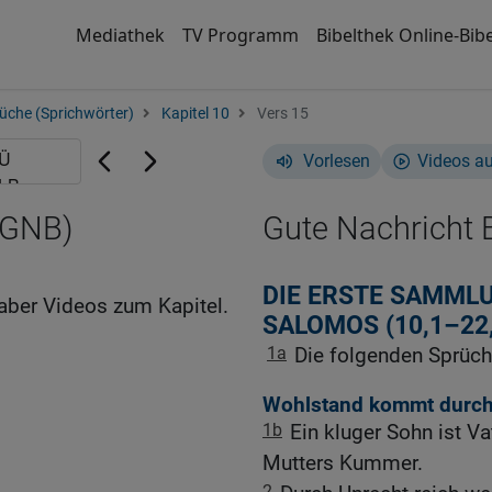
Mediathek
TV Programm
Bibelthek Online-Bibe
üche (Sprichwörter)
Kapitel 10
Vers 15
Vorlesen
Videos a
(GNB)
Gute Nachricht B
DIE ERSTE SAMML
aber Videos zum Kapitel.
SALOMOS (10,1–22
1a
Die folgenden Sprüch
Wohlstand kommt durch
1b
Ein kluger Sohn ist V
Mutters Kummer.
2