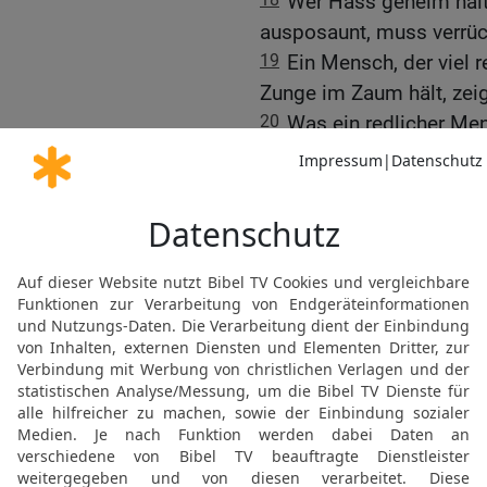
Wer Hass geheim halte
ausposaunt, muss verrüc
19
Ein Mensch, der viel r
Zunge im Zaum hält, zeig
20
Was ein redlicher Mens
Silber; was sich ein unred
21
Menschen, die nach Go
viele am Leben; aber unv
Mangel an Verstand.
22
Wohlstand kommt dur
ihn nicht größer.
23
Für Unverständige ist
verüben; Verständige hab
Weisheit zu befassen.
24
Einem bösen Menschen 
bekommt, was er wünsch
25