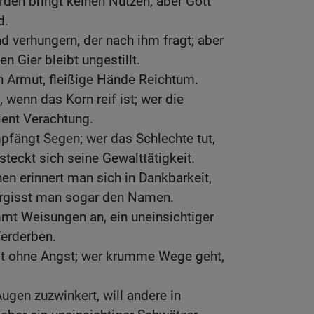
rden bringt keinen Nutzen, aber Gott
d.
 verhungern, der nach ihm fragt; aber
n Gier bleibt ungestillt.
n Armut, fleißige Hände Reichtum.
, wenn das Korn reif ist; wer die
dient Verachtung.
pfängt Segen; wer das Schlechte tut,
steckt sich seine Gewalttätigkeit.
n erinnert man sich in Dankbarkeit,
ergisst man sogar den Namen.
mt Weisungen an, ein uneinsichtiger
Verderben.
ebt ohne Angst; wer krumme Wege geht,
gen zuzwinkert, will andere in