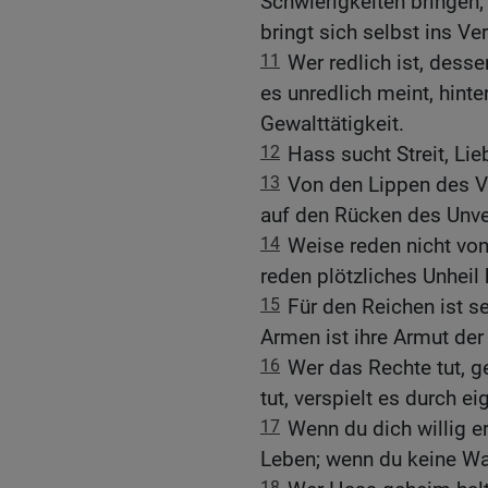
Schwierigkeiten bringen;
bringt sich selbst ins Ve
11
Wer redlich ist, dess
es unredlich meint, hint
Gewalttätigkeit.
12
Hass sucht Streit, Li
13
Von den Lippen des V
auf den Rücken des Unve
14
Weise reden nicht vo
reden plötzliches Unheil 
15
Für den Reichen ist s
Armen ist ihre Armut der
16
Wer das Rechte tut, g
tut, verspielt es durch e
17
Wenn du dich willig 
Leben; wenn du keine Warn
18