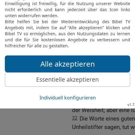
Wenn der Sturm vorüber
da; aber wer das Rechte 
26
Wie Essig für die Zäh
Faulpelz für seinen Arbe
27
Wer den HERRN ernst 
Lebensjahre; wer ihn miss
28
Den Redlichen erwarte
Gutes zu erwarten.
29
Wer sich an den HERRN
allen, die Unrecht tun, b
30
Der Rechtschaffene bl
Unheilstifter ist kein Pla
31
Aus dem Mund eines
der Weisheit; aber eine 
32
Die Worte eines gute
Unheilstifter sagen, tut w