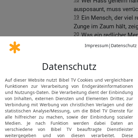
Wer Hass geheim halte
ausposaunt, muss verrüc
19
Ein Mensch, der viel r
Zunge im Zaum hält, zeig
20
Was ein redlicher Mens
Silber; was sich ein unred
21
Menschen, die nach Go
viele am Leben; aber unv
Mangel an Verstand.
22
Wohlstand kommt dur
ihn nicht größer.
23
Für Unverständige ist
verüben; Verständige hab
Weisheit zu befassen.
24
Einem bösen Menschen 
bekommt, was er wünsch
25