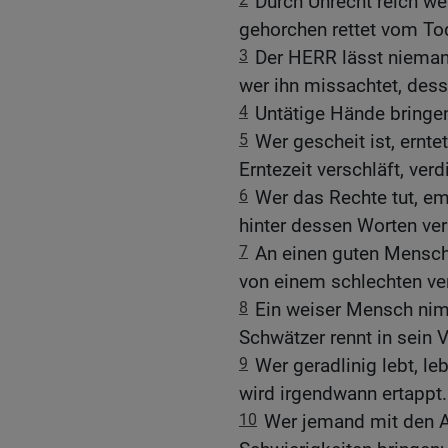
Durch Unrecht reich we
gehorchen rettet vom To
3
Der HERR lässt niemand
wer ihn missachtet, desse
4
Untätige Hände bringe
5
Wer gescheit ist, erntet
Erntezeit verschläft, ver
6
Wer das Rechte tut, em
hinter dessen Worten ver
7
An einen guten Mensche
von einem schlechten v
8
Ein weiser Mensch nim
Schwätzer rennt in sein 
9
Wer geradlinig lebt, l
wird irgendwann ertappt.
10
Wer jemand mit den Au