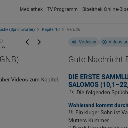
Mediathek
TV Programm
Bibelthek Online-Bibe
üche (Sprichwörter)
Kapitel 10
Vers 26
Vorlesen
Videos a
(GNB)
Gute Nachricht B
DIE ERSTE SAMML
aber Videos zum Kapitel.
SALOMOS (10,1–22
1a
Die folgenden Sprüch
Wohlstand kommt durch
1b
Ein kluger Sohn ist V
Mutters Kummer.
2