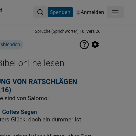
l
Spenden
Anmelden
Menü
Sprüche (Sprichwörter) 10, Vers 26
usblenden
ibel online lesen
UNG VON RATSCHLÄGEN
,16)
e sind von Salomo:
 Gottes Segen
aters Glück, doch ein dummer ist