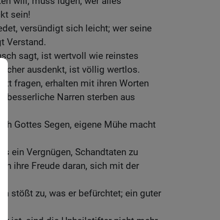
n will, muss lügen; wer alles
kt sein!
edet, versündigt sich leicht; wer seine
t Verstand.
ch sagt, ist wertvoll wie reinstes
licher ausdenkt, ist völlig wertlos.
tt fragen, erhalten mit ihren Worten
erbesserliche Narren sterben aus
ch Gottes Segen, eigene Mühe macht
 es ein Vergnügen, Schandtaten zu
en ihre Freude daran, sich mit der
stößt zu, was er befürchtet; ein guter
t.