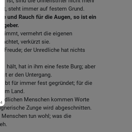
 ist, sind die Unheilstifter nicht mehr
tut, steht immer auf festem Grund.
ne und Rauch für die Augen, so ist ein
itgeber.
nimmt, vermehrt die eigenen
achtet, verkürzt sie.
t Freude; der Unredliche hat nichts
 hält, hat in ihm eine feste Burg; aber
ringt er den Untergang.
eibt für immer fest gegründet; für die
tz im Land.
 redlichen Menschen kommen Worte
lügnerische Zunge wird abgeschnitten.
n Menschen tun wohl; was die
eh.