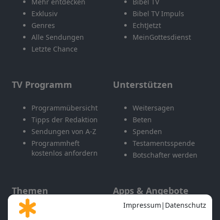
Mehr entdecken
Bibel TV
Exklusiv
Bibel TV Impuls
Genres
EchtJetzt
Alle Sendungen
MeinGottesdienst
Letzte Chance
TV Programm
Unterstützen
Programmübersicht
Weitersagen
Tipps der Redaktion
Beten
Sendungen von A-Z
Spenden
Programmheft
Testamentsspende
kostenlos anfordern
Botschafter werden
Themen
Apps & Angebote
Gott und Bibel erklärt
Newsletter