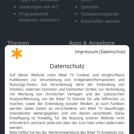
Sendungen von A-Z
Spenden
Programmheft
Testamentsspende
kostenlos anfordern
Botschafter werden
Themen
Apps & Angebote
Gott und Bibel erklärt
Newsletter
Feiertage
Mobile App
Interviews
Kids App
Neuigkeiten
Smart TV
HbbTV
Bibelthek Online-Bibel
Nächster Gottesdienst
Bibel TV
Service