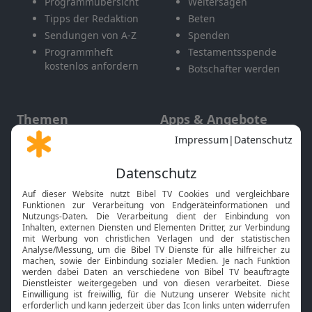
Programmübersicht
Weitersagen
Tipps der Redaktion
Beten
Sendungen von A-Z
Spenden
Programmheft
Testamentsspende
kostenlos anfordern
Botschafter werden
Themen
Apps & Angebote
Gott und Bibel erklärt
Newsletter
Feiertage
Mobile App
Interviews
Kids App
Neuigkeiten
Smart TV
HbbTV
Bibelthek Online-Bibel
Nächster Gottesdienst
Bibel TV
Service