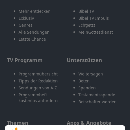
Mehr entdecken
Bibel TV
Exklusiv
Bibel TV Impuls
Genres
EchtJetzt
Alle Sendungen
MeinGottesdienst
Letzte Chance
TV Programm
Unterstützen
Programmübersicht
Weitersagen
Tipps der Redaktion
Beten
Sendungen von A-Z
Spenden
Programmheft
Testamentsspende
kostenlos anfordern
Botschafter werden
Themen
Apps & Angebote