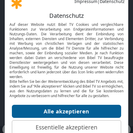
Gott und Bibel erklärt
Newsletter
Feiertage
Mobile App
Interviews
Kids App
Neuigkeiten
Smart TV
HbbTV
Bibelthek Online-Bibel
Nächster Gottesdienst
Bibel TV
Service
Über uns
Kontakt
Jobs
TV-Empfang
Presse
FAQ
Mediadaten