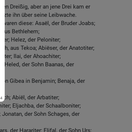
den Dreißig, aber an jene Drei kam er
setzte ihn über seine Leibwache.
n waren diese: Asaël, der Bruder Joabs;
 aus Bethlehem;
er; Helez, der Peloniter;
sch, aus Tekoa; Abiëser, der Anatotiter;
ter; Ilai, der Ahoachiter;
er; Heled, der Sohn Baanas, der
, von Gibea in Benjamin; Benaja, der
ch; Abiël, der Arbatiter;
ter; Eljachba, der Schaalboniter;
 Jonatan, der Sohn Schages, der
s, der Harariter; Elifal, der Sohn Urs;