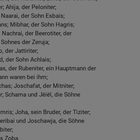
; Ahija, der Peloniter;
 Naarai, der Sohn Esbais;
ans; Mibhar, der Sohn Hagris;
Nachrai, der Beerotiter, der
 Sohnes der Zeruja;
b, der Jattiriter;
ad, der Sohn Achlais;
as, der Rubeniter, ein Hauptmann der
ann waren bei ihm;
as; Joschafat, der Mitniter;
er; Schama und Jëiël, die Söhne
mris; Joha, sein Bruder, der Tiziter;
 Jeribai und Joschawja, die Söhne
iter;
us Zoba.