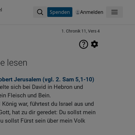
l
Spenden
Anmelden
Menü
1. Chronik 11, Vers 4
ne lesen
obert Jerusalem (vgl.
2. Sam 5,1-10
)
lte sich bei David in Hebron und
ein Fleisch und Bein.
 König war, führtest du Israel aus und
ott, hat zu dir geredet: Du sollst mein
u sollst Fürst sein über mein Volk