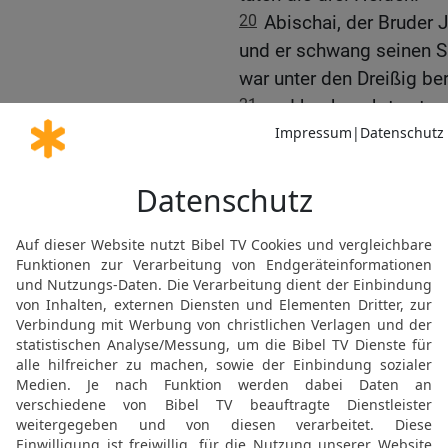
20
Abischai, der Bruder J
und er schwang seinen Sp
war unter den Dreißig b
21
und hochgeehrt unter 
an jene Drei kam er nicht
22
Benaja, der Sohn Joja
Taten, war aus Kabzeel. 
der Moabiter. Er stieg h
Brunnen, als Schnee gefa
23
Er erschlug auch eine
groß und hatte einen Spi
Weberbaum. Aber er ging
nahm ihm den Spieß aus 
eigenem Spieß.
24
Das tat Benaja, der S
den dreißig Helden