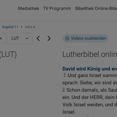
Mediathek
TV Programm
Bibelthek Online-Bibe
Kapitel 11
Vers 4
Videos ausblenden
 (LUT)
Lutherbibel onli
David wird König und er
1
Und ganz Israel samme
sprach: Siehe, wir sind d
2
Schon damals, als Saul
ein. Und der HERR, dein G
Volk Israel weiden, und d
Israel.