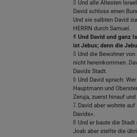
3
Und alle Ältesten Isr
David schloss einen Bun
Und sie salbten David z
HERRN durch Samuel.
4
Und David und ganz Is
ist Jebus; denn die Jeb
5
Und die Bewohner von 
nicht hereinkommen. Davi
Davids Stadt.
6
Und David sprach: Wer d
Hauptmann und Oberster 
Zeruja, zuerst hinauf u
7
David aber wohnte auf 
Davids«.
8
Und er baute die Stadt
Joab aber stellte die übr