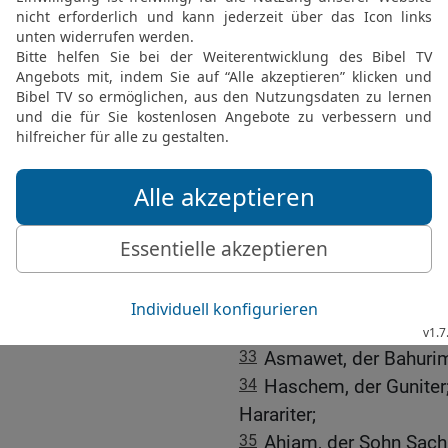
25
und hochgeehrt unter 
nicht heran. David aber 
26
Die streitbaren Helde
Elhanan, der Sohn Dodos
27
Schammot, der Harodit
28
Ira, der Sohn des Ikke
29
Sibbechai, der Huschati
30
Mahrai, der Netofatit
Netofatiter;
31
Ittai, der Sohn Ribais
Piratoniter;
32
Hurai, von Nahale-Gaas
33
Asmawet, der Bahurimi
34
Haschem, der Guniter;
Harariter;
35
Ahiam, der Sohn Sachar