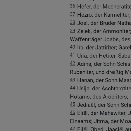
36
Hefer, der Mecheratiter
37
Hezro, der Karmeliter;
38
Joel, der Bruder Nath
39
Zelek, der Ammoniter; 
Waffenträger Joabs, des
40
Ira, der Jattiriter; Gare
41
Uria, der Hetiter; Sab
42
Adina, der Sohn Schis
Rubeniter, und dreißig M
43
Hanan, der Sohn Maach
44
Usija, der Aschtarotit
Hotams, des Aroëriters;
45
Jediaël, der Sohn Schi
46
Eliël, der Mahawiter;
Elnaams; Jitma, der Moab
47
Eliël, Obed, Jaasiël a