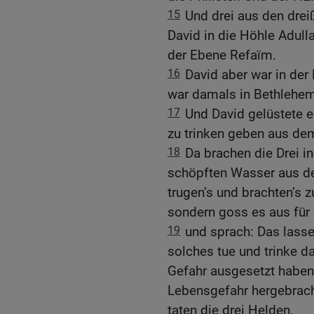
15
Und drei aus den dre
David in die Höhle Adulla
der Ebene Refaïm.
16
David aber war in der
war damals in Bethlehem
17
Und David gelüstete e
zu trinken geben aus de
18
Da brachen die Drei in
schöpften Wasser aus d
trugen’s und brachten’s zu
sondern goss es aus für
19
und sprach: Das lasse
solches tue und trinke da
Gefahr ausgesetzt haben
Lebensgefahr hergebracht
taten die drei Helden.