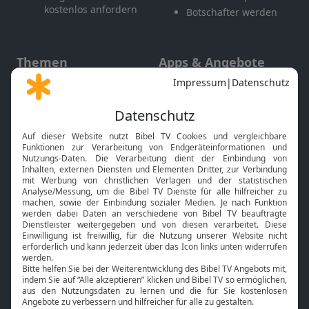
kostenlos anfordern
Botschafter werden
Themen
Apps & Angebote
Gott und Bibel erklärt
Newsletter
Feiertage
Mobile App
Interviews
Kids App
Neuigkeiten
Smart TV
HbbTV
Bibelthek Online-Bibel
Nächster Gottesdienst
Bibel TV
Service
Über uns
Kontakt
Jobs
TV-Empfang