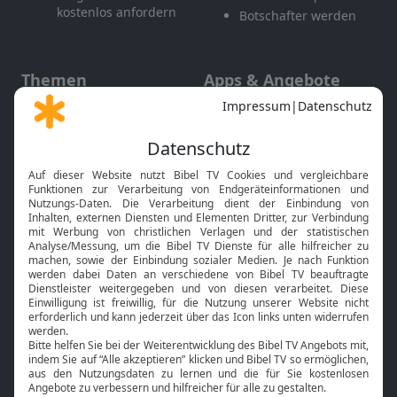
kostenlos anfordern
Botschafter werden
Themen
Apps & Angebote
Gott und Bibel erklärt
Newsletter
Feiertage
Mobile App
Interviews
Kids App
Neuigkeiten
Smart TV
HbbTV
Bibelthek Online-Bibel
Nächster Gottesdienst
Bibel TV
Service
Über uns
Kontakt
Jobs
TV-Empfang