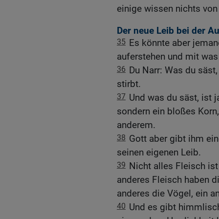
einige wissen nichts von
Der neue Leib bei der A
35
Es könnte aber jeman
auferstehen und mit wa
36
Du Narr: Was du säst,
stirbt.
37
Und was du säst, ist j
sondern ein bloßes Korn
anderem.
38
Gott aber gibt ihm ei
seinen eigenen Leib.
39
Nicht alles Fleisch is
anderes Fleisch haben di
anderes die Vögel, ein a
40
Und es gibt himmlisch