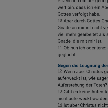
9
Denn ich bin der gering
wert bin, dass ich ein Ap
Gottes verfolgt habe.
10
Aber durch Gottes Gna
Gnade an mir ist nicht v
viel mehr gearbeitet als s
Gnade, die mit mir ist.
11
Ob nun ich oder jene: 
geglaubt.
Gegen die Leugnung der
12
Wenn aber Christus ge
auferweckt ist, wie sagen
Auferstehung der Toten?
13
Gibt es keine Auferst
nicht auferweckt worden
14
Ist aber Christus nich