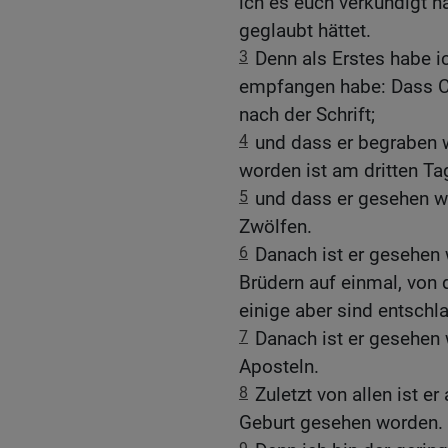
ich es euch verkündigt h
geglaubt hättet.
3
Denn als Erstes habe i
empfangen habe: Dass Ch
nach der Schrift;
4
und dass er begraben w
worden ist am dritten Tag
5
und dass er gesehen w
Zwölfen.
6
Danach ist er gesehen
Brüdern auf einmal, von 
einige aber sind entschla
7
Danach ist er gesehen
Aposteln.
8
Zuletzt von allen ist er
Geburt gesehen worden.