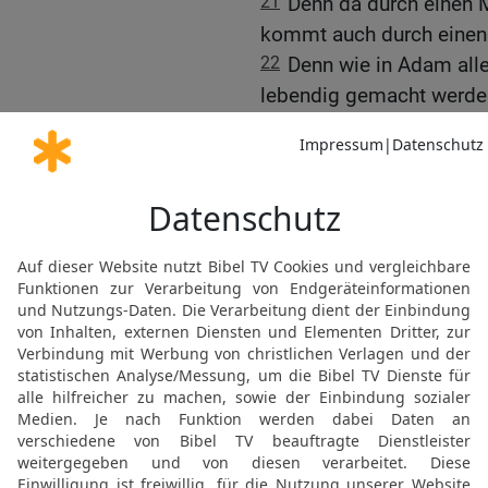
21
Denn da durch einen
kommt auch durch einen
22
Denn wie in Adam alle
lebendig gemacht werde
23
Ein jeder aber in der 
Christus; danach die Ch
24
danach das Ende, wenn
übergeben wird, nachdem 
alle Macht und Gewalt.
25
Denn er muss herrsche
Füße gelegt hat« (Psalm
26
Der letzte Feind, der v
27
Denn »alles hat er un
es aber heißt, alles sei 
der ausgenommen ist, der
28
Wenn aber alles ihm u