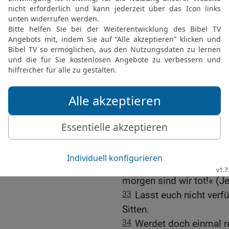
Sohn selbst untertan sei
auf dass Gott sei alles i
Leben aus der Auferste
29
Was machen denn die, 
Wenn die Toten gar nicht
für sie taufen?
30
Und warum begeben wi
31
Täglich sterbe ich, s
in Christus Jesus, unser
32
Hätte ich in menschli
Tieren gekämpft, was hä
nicht auferstehen, dann 
morgen sind wir tot!« (J
33
Lasst euch nicht verf
Sitten.
34
Werdet doch einmal re