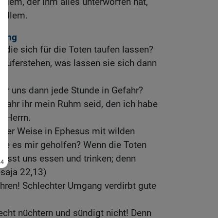
n dem, der ihm alles unterworfen hat,
n allem.
hung
die sich für die Toten taufen lassen?
 auferstehen, was lassen sie sich dann
r uns dann jede Stunde in Gefahr?
o wahr ihr mein Ruhm seid, den ich habe
m Herrn.
cher Weise in Ephesus mit wilden
tte es mir geholfen? Wenn die Toten
»lasst uns essen und trinken; denn
esaja 22,13)
ühren! Schlechter Umgang verdirbt gute
cht nüchtern und sündigt nicht! Denn