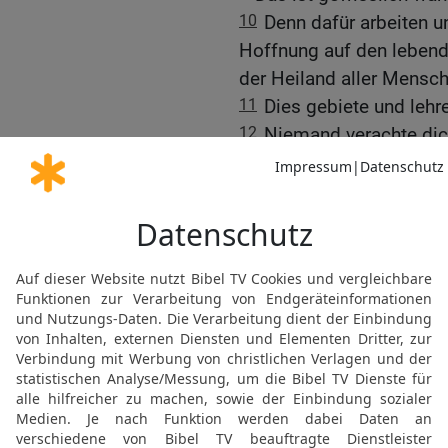
10
Denn dafür arbeiten u
Hoffnung auf den lebendi
der Heiland aller Mensc
11
Dies gebiete und lehre
12
Niemand verachte dic
den Gläubigen ein Vorbil
Glauben, in der Reinheit.
13
Fahre fort mit Vorlese
komme.
14
Lass nicht außer Acht 
durch Weissagung mit Ha
15
Dies lass deine Sorge
Fortschreiten allen offen
16
Hab acht auf dich selb
Stücken! Denn wenn du da
die, die dich hören.