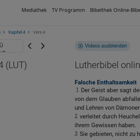
Mediathek
TV Programm
Bibelthek Online-Bibe
s
Kapitel 4
Vers 4
Videos ausblenden
4 (LUT)
Lutherbibel onli
Falsche Enthaltsamkeit
1
Der Geist aber sagt deu
von dem Glauben abfalle
und Lehren von Dämonen
2
verleitet durch Heuchel
ihrem Gewissen haben.
3
Sie gebieten, nicht zu 