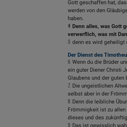
Gott geschaffen hat, da
werden von den Gläubige
haben.
4
Denn alles, was Gott ge
verwerflich, was mit D
5
denn es wird geheiligt
Der Dienst des Timothe
6
Wenn du die Brüder und
ein guter Diener Christi 
Glaubens und der guten L
7
Die ungeistlichen Altw
selbst aber in der Frömm
8
Denn die leibliche Übun
Frömmigkeit ist zu allen
dieses und des zukünfti
9
Das ist gewisslich wah