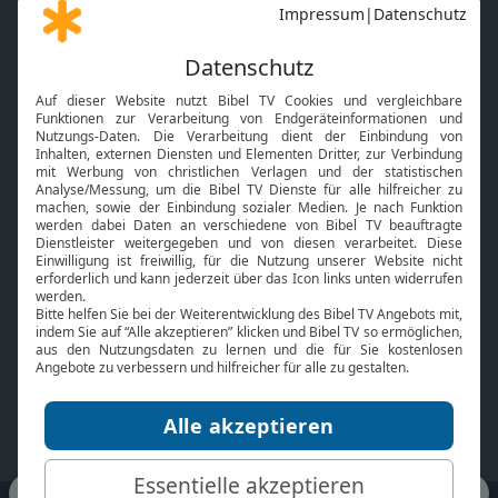
Gott und Bibel erklärt
Newsletter
Feiertage
Mobile App
Interviews
Kids App
Neuigkeiten
Smart TV
HbbTV
Bibelthek Online-Bibel
Nächster Gottesdienst
Bibel TV
Service
Über uns
Kontakt
Jobs
TV-Empfang
Presse
FAQ
Mediadaten