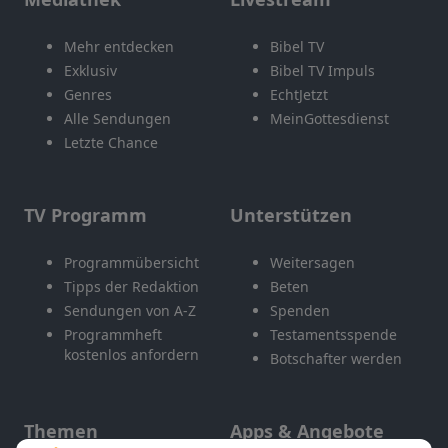
Mehr entdecken
Bibel TV
Exklusiv
Bibel TV Impuls
Genres
EchtJetzt
Alle Sendungen
MeinGottesdienst
Letzte Chance
TV Programm
Unterstützen
Programmübersicht
Weitersagen
Tipps der Redaktion
Beten
Sendungen von A-Z
Spenden
Programmheft
Testamentsspende
kostenlos anfordern
Botschafter werden
Themen
Apps & Angebote