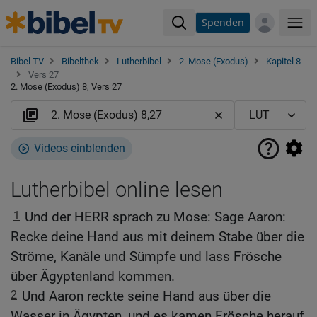
Spenden
Me
Bibel TV
Bibelthek
Lutherbibel
2. Mose (Exodus)
Kapitel 8
Vers 27
2. Mose (Exodus) 8, Vers 27
Videos einblenden
Lutherbibel online lesen
1
Und der HERR sprach zu Mose: Sage Aaron:
Recke deine Hand aus mit deinem Stabe über die
Ströme, Kanäle und Sümpfe und lass Frösche
über Ägyptenland kommen.
2
Und Aaron reckte seine Hand aus über die
Wasser in Ägypten, und es kamen Frösche herauf