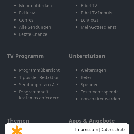
Mehr entdecken
Bibel TV
Exklusiv
Bibel TV Impuls
Genres
EchtJetzt
Alle Sendungen
MeinGottesdienst
Letzte Chance
TV Programm
Unterstützen
Programmübersicht
Weitersagen
Tipps der Redaktion
Beten
Sendungen von A-Z
Spenden
Programmheft
Testamentsspende
kostenlos anfordern
Botschafter werden
Themen
Apps & Angebote