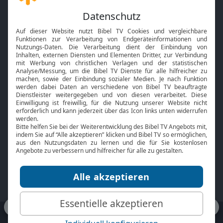
Gott und Bibel erklärt
Newsletter
Feiertage
Mobile App
Interviews
Kids App
Neuigkeiten
Smart TV
HbbTV
Bibelthek Online-Bibel
Nächster Gottesdienst
Bibel TV
Service
Über uns
Kontakt
Jobs
TV-Empfang
Presse
FAQ
Mediadaten
bibeltv.de:
Impressum
Datenschutz