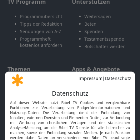
TV Programm
Unterstützen
Programmübersicht
Weitersagen
Tipps der Redaktion
Beten
Sendungen von A-Z
Spenden
Programmheft
Testamentsspende
kostenlos anfordern
Botschafter werden
Themen
Apps & Angebote
Gott und Bibel erklärt
Newsletter
Feiertage
Mobile App
Interviews
Kids App
Neuigkeiten
Smart TV
HbbTV
Bibelthek Online-Bibel
Nächster Gottesdienst