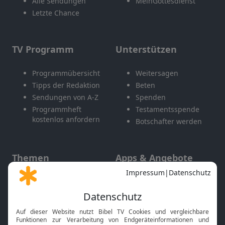
Alle Sendungen
MeinGottesdienst
Letzte Chance
TV Programm
Unterstützen
Programmübersicht
Weitersagen
Tipps der Redaktion
Beten
Sendungen von A-Z
Spenden
Programmheft
Testamentsspende
kostenlos anfordern
Botschafter werden
Themen
Apps & Angebote
Gott und Bibel erklärt
Newsletter
Feiertage
Mobile App
Interviews
Kids App
Neuigkeiten
Smart TV