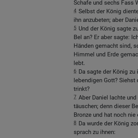
Schafe und sechs Fass 
4
Selbst der König dient
ihn anzubeten; aber Danie
5
Und der König sagte z
Bel an? Er aber sagte: Ic
Händen gemacht sind, so
Himmel und Erde gemacht 
lebt.
6
Da sagte der König zu i
lebendigen Gott? Siehst d
trinkt?
7
Aber Daniel lachte und 
täuschen; denn dieser Be
Bronze und hat noch nie
8
Da wurde der König zor
sprach zu ihnen: