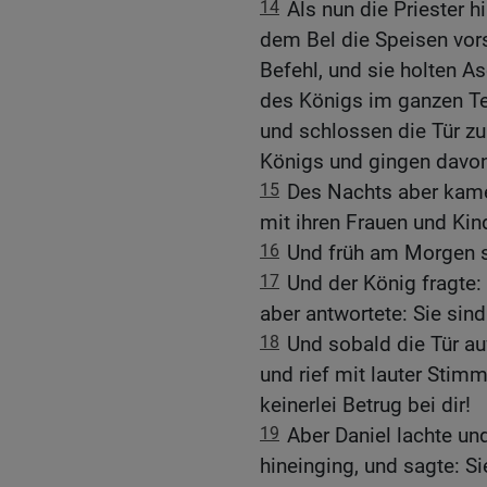
14
Als nun die Priester 
dem Bel die Speisen vors
Befehl, und sie holten A
des Königs im ganzen Te
und schlossen die Tür zu
Königs und gingen davon
15
Des Nachts aber kame
mit ihren Frauen und Kin
16
Und früh am Morgen s
17
Und der König fragte: 
aber antwortete: Sie sin
18
Und sobald die Tür au
und rief mit lauter Stimm
keinerlei Betrug bei dir!
19
Aber Daniel lachte und
hineinging, und sagte: 