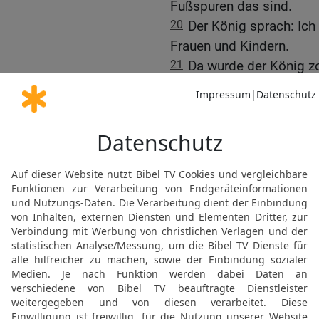
Fußspuren das sind.
20
Der König sprach: Ic
Frauen und Kindern.
21
Da wurde der König zor
Frauen und Kindern ergre
geheimen Türen zeigen, 
waren und verzehrt hatte
22
Und der König ließ si
Gewalt; der zerstörte ih
Vom Drachen zu Babel
23
Es gab da auch einen 
anbeteten.
24
Und der König sprach 
behaupten, dass er kein 
25
Aber Daniel antwortete
anbeten; denn er ist der 