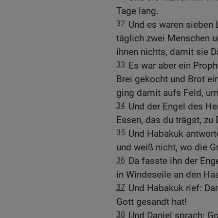
Tage lang.
32
Und es waren sieben 
täglich zwei Menschen u
ihnen nichts, damit sie D
33
Es war aber ein Proph
Brei gekocht und Brot ei
ging damit aufs Feld, um
34
Und der Engel des He
Essen, das du trägst, zu
35
Und Habakuk antworte
und weiß nicht, wo die Gr
36
Da fasste ihn der Eng
in Windeseile an den Ha
37
Und Habakuk rief: Dan
Gott gesandt hat!
38
Und Daniel sprach: Got