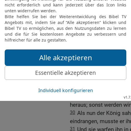
26
Du aber, mein König, g
Drachen umbringen ohne 
sprach: Sie sei dir gegeb
27
Da nahm Daniel Pech,
zusammen, machte Flade
ins Maul; und der Drache
Daniel sagte: Seht, das si
28
Als nun die Babylonier
und sie machten einen A
Unser König ist ein Jude
und den Drachen getötet
29
Und sie traten vor de
heraus; sonst werden wi
30
Als nun der König sah
eindrangen, musste er i
31
Und sie warfen ihn in