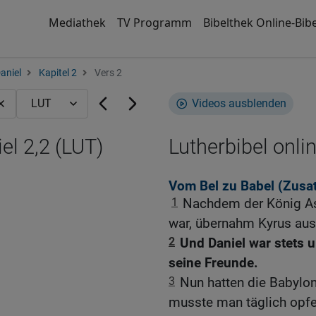
Mediathek
TV Programm
Bibelthek Online-Bibe
aniel
Kapitel 2
Vers 2
Videos ausblenden
el 2,2 (LUT)
Lutherbibel onli
Vom Bel zu Babel (Zusa
1
Nachdem der König As
war, übernahm Kyrus aus 
2
Und Daniel war stets 
seine Freunde.
3
Nun hatten die Babylon
musste man täglich opfe