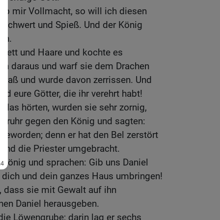
ib mir Vollmacht, so will ich diesen
Schwert und Spieß. Und der König
en.
 Fett und Haare und kochte es
n daraus und warf sie dem Drachen
 fraß und wurde davon zerrissen. Und
nd eure Götter, die ihr verehrt habt!
 das hörten, wurden sie sehr zornig,
ufruhr gegen den König und sagten:
 geworden; denn er hat den Bel zerstört
 und die Priester umgebracht.
n König und sprachen: Gib uns Daniel
r dich und dein ganzes Haus umbringen!
, dass sie mit Gewalt auf ihn
hnen Daniel herausgeben.
 die Löwengrube; darin lag er sechs