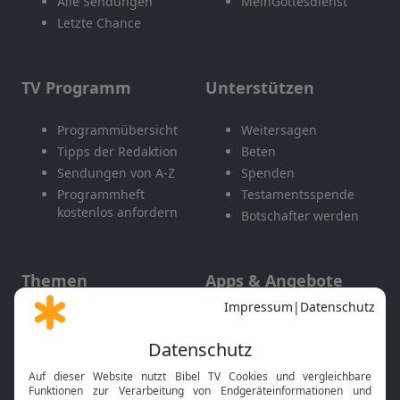
Alle Sendungen
MeinGottesdienst
Letzte Chance
TV Programm
Unterstützen
Programmübersicht
Weitersagen
Tipps der Redaktion
Beten
Sendungen von A-Z
Spenden
Programmheft
Testamentsspende
kostenlos anfordern
Botschafter werden
Themen
Apps & Angebote
Gott und Bibel erklärt
Newsletter
Feiertage
Mobile App
Interviews
Kids App
Neuigkeiten
Smart TV