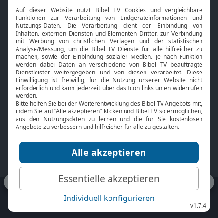
Interviews
Kids App
Neuigkeiten
Smart TV
HbbTV
Bibelthek Online-Bibel
Nächster Gottesdienst
Bibel TV
Service
Über uns
Kontakt
Jobs
TV-Empfang
Presse
FAQ
Mediadaten
bibeltv.de:
Impressum
Datenschutz
Nutzungsbedingungen
Fakten Bibel TV App