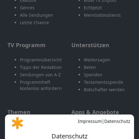
Exklusiv
Bibel TV Impuls
Genres
EchtJetzt
Alle Sendungen
MeinGottesdienst
Letzte Chance
TV Programm
Unterstützen
Programmübersicht
Weitersagen
Tipps der Redaktion
Beten
Sendungen von A-Z
Spenden
Programmheft
Testamentsspende
kostenlos anfordern
Botschafter werden
Themen
Apps & Angebote
Gott und Bibel erklärt
Newsletter
Feiertage
Mobile App