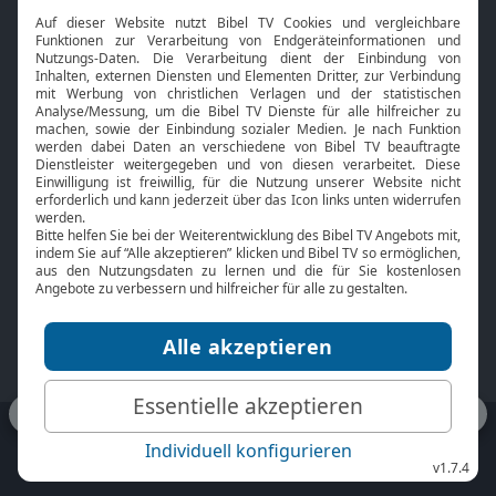
Interviews
Kids App
Neuigkeiten
Smart TV
HbbTV
Bibelthek Online-Bibel
Nächster Gottesdienst
Bibel TV
Service
Über uns
Kontakt
Jobs
TV-Empfang
Presse
FAQ
Mediadaten
bibeltv.de:
Impressum
Datenschutz
Nutzungsbedingungen
Fakten Bibel TV App