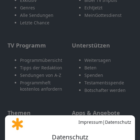
Exklusiv
Bibel TV Impuls
Genres
EchtJetzt
Alle Sendungen
MeinGottesdienst
Letzte Chance
TV Programm
Unterstützen
Programmübersicht
Weitersagen
Tipps der Redaktion
Beten
Sendungen von A-Z
Spenden
Programmheft
Testamentsspende
kostenlos anfordern
Botschafter werden
Themen
Apps & Angebote
Gott und Bibel erklärt
Newsletter
Feiertage
Mobile App