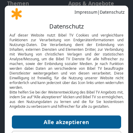
Themen
Apps & Angebote
Gott und Bibel erklärt
Newsletter
Feiertage
Mobile App
Interviews
Kids App
Neuigkeiten
Smart TV
HbbTV
Bibelthek Online-Bibel
Nächster Gottesdienst
Bibel TV
Service
Über uns
Kontakt
Jobs
TV-Empfang
Presse
FAQ
Mediadaten