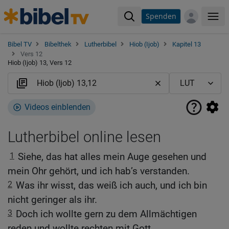
Spenden
Me
Bibel TV
Bibelthek
Lutherbibel
Hiob (Ijob)
Kapitel 13
Vers 12
Hiob (Ijob) 13, Vers 12
Videos einblenden
Lutherbibel online lesen
1
Siehe, das hat alles mein Auge gesehen und
mein Ohr gehört, und ich hab’s verstanden.
2
Was ihr wisst, das weiß ich auch, und ich bin
nicht geringer als ihr.
3
Doch ich wollte gern zu dem Allmächtigen
reden und wollte rechten mit Gott.