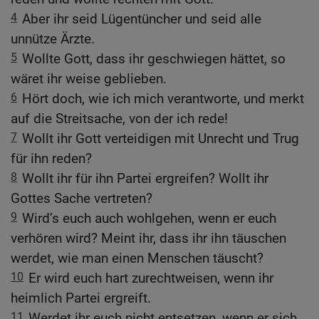
4
Aber ihr seid Lügentüncher und seid alle
unnütze Ärzte.
5
Wollte Gott, dass ihr geschwiegen hättet, so
wäret ihr weise geblieben.
6
Hört doch, wie ich mich verantworte, und merkt
auf die Streitsache, von der ich rede!
7
Wollt ihr Gott verteidigen mit Unrecht und Trug
für ihn reden?
8
Wollt ihr für ihn Partei ergreifen? Wollt ihr
Gottes Sache vertreten?
9
Wird’s euch auch wohlgehen, wenn er euch
verhören wird? Meint ihr, dass ihr ihn täuschen
werdet, wie man einen Menschen täuscht?
10
Er wird euch hart zurechtweisen, wenn ihr
heimlich Partei ergreift.
11
Werdet ihr euch nicht entsetzen, wenn er sich