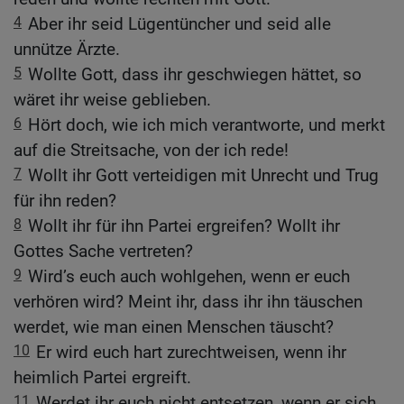
4
Aber ihr seid Lügentüncher und seid alle
unnütze Ärzte.
5
Wollte Gott, dass ihr geschwiegen hättet, so
wäret ihr weise geblieben.
6
Hört doch, wie ich mich verantworte, und merkt
auf die Streitsache, von der ich rede!
7
Wollt ihr Gott verteidigen mit Unrecht und Trug
für ihn reden?
8
Wollt ihr für ihn Partei ergreifen? Wollt ihr
Gottes Sache vertreten?
9
Wird’s euch auch wohlgehen, wenn er euch
verhören wird? Meint ihr, dass ihr ihn täuschen
werdet, wie man einen Menschen täuscht?
10
Er wird euch hart zurechtweisen, wenn ihr
heimlich Partei ergreift.
11
Werdet ihr euch nicht entsetzen, wenn er sich