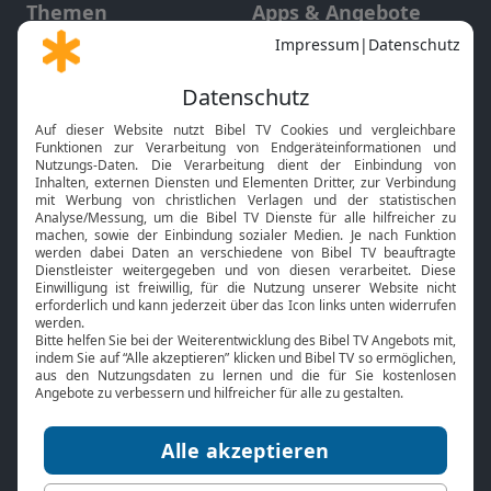
Themen
Apps & Angebote
Gott und Bibel erklärt
Newsletter
Feiertage
Mobile App
Interviews
Kids App
Neuigkeiten
Smart TV
HbbTV
Bibelthek Online-Bibel
Nächster Gottesdienst
Bibel TV
Service
Über uns
Kontakt
Jobs
TV-Empfang
Presse
FAQ
Mediadaten