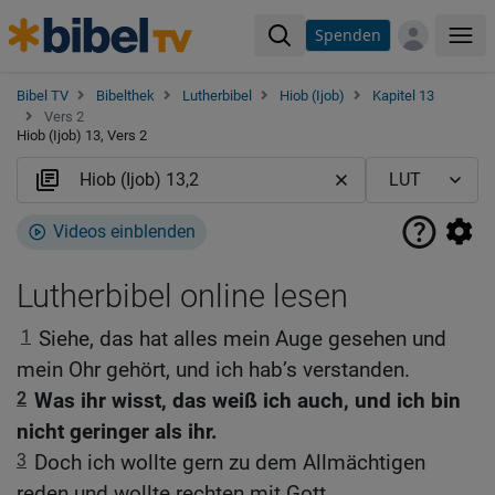
Spenden
Me
Bibel TV
Bibelthek
Lutherbibel
Hiob (Ijob)
Kapitel 13
Vers 2
Hiob (Ijob) 13, Vers 2
Videos einblenden
Lutherbibel online lesen
1
Siehe, das hat alles mein Auge gesehen und
mein Ohr gehört, und ich hab’s verstanden.
2
Was ihr wisst, das weiß ich auch, und ich bin
nicht geringer als ihr.
3
Doch ich wollte gern zu dem Allmächtigen
reden und wollte rechten mit Gott.