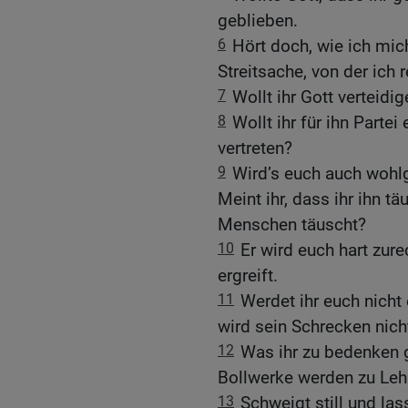
geblieben.
6
Hört doch, wie ich mic
Streitsache, von der ich 
7
Wollt ihr Gott verteidi
8
Wollt ihr für ihn Partei
vertreten?
9
Wird’s euch auch wohl
Meint ihr, dass ihr ihn 
Menschen täuscht?
10
Er wird euch hart zure
ergreift.
11
Werdet ihr euch nicht 
wird sein Schrecken nich
12
Was ihr zu bedenken g
Bollwerke werden zu Le
13
Schweigt still und la