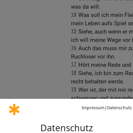
was da will.
14
Was soll ich mein Fle
mein Leben aufs Spiel s
15
Siehe, auch wenn er mi
ich will meine Wege vor 
16
Auch das muss mir zu
Ruchloser vor ihn.
17
Hört meine Rede und w
18
Siehe, ich bin zum Rec
recht behalten werde.
19
Wer ist, der mit mir 
schweigen und zugrunde
20
Nur zweierlei tu mir ni
verbergen:
21
Lass deine Hand fern
erschrecke mich nicht;