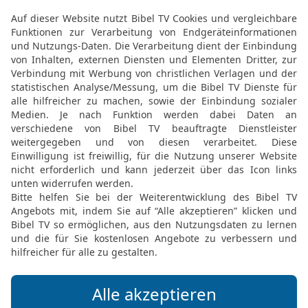
22
dann rufe, ich will dir
antworte du mir!
23
Wie groß ist meine S
meine Übertretung und S
24
Warum verbirgst du de
Feind?
25
Willst du ein verwehe
Halm verfolgen,
26
dass du so Bitteres ü
bringst die Sünden mein
27
Du hast meinen Fuß in
alle meine Pfade und ze
28
der ich doch wie Mode
Motten fressen.
Die Bibel nach Martin Luthers Übersetz
Stuttgart