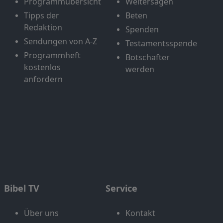
Programmübersicht
Weitersagen
Tipps der
Beten
Redaktion
Spenden
Sendungen von A-Z
Testamentsspende
Programmheft
Botschafter
kostenlos
werden
anfordern
Bibel TV
Service
Über uns
Kontakt