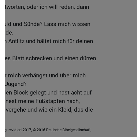
 antworten, oder ich will reden, dann
chuld und Sünde? Lass mich wissen
ünde.
in Antlitz und hältst mich für deinen
ndes Blatt schrecken und einen dürren
ber mich verhängst und über mich
er Jugend?
 den Block gelegt und hast acht auf
ichnest meine Fußstapfen nach,
r vergehe und wie ein Kleid, das die
ung, revidiert 2017, © 2016 Deutsche Bibelgesellschaft,