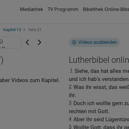
Mediathek
TV Programm
Bibelthek Online-Bibe
Kapitel 13
Vers 21
Videos ausblenden
)
Lutherbibel onli
1
Siehe, das hat alles 
und ich hab’s verstanden
aber Videos zum Kapitel.
2
Was ihr wisst, das weiß
ihr.
3
Doch ich wollte gern z
rechten mit Gott.
4
Aber ihr seid Lügentünc
5
Wollte Gott, dass ihr g